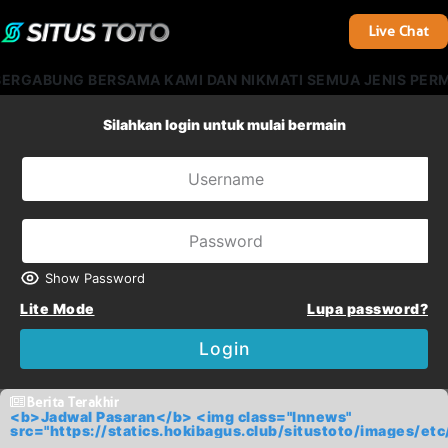
Live Chat
BERGABUNG BERSAMA KAMI DAN NIKMATI SEMUA JENIS PERM
Silahkan login untuk mulai bermain
Show Password
Lite Mode
Lupa password?
Login
Berita Terakhir
<b>Jadwal Pasaran</b> <img class="lnnews"
src="https://statics.hokibagus.club/situstoto/images