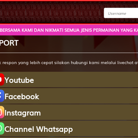
ATI SEMUA JENIS PERMAINAN YANG KAMI SEDIAKAN.
PORT
 respon yang lebih cepat silakan hubungi kami melalui livechat at
Youtube
Facebook
Instagram
Channel Whatsapp