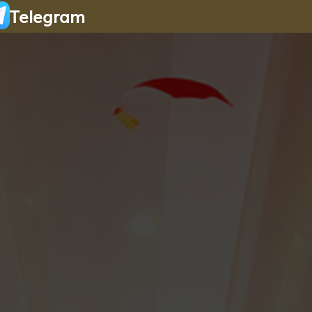
Telegram