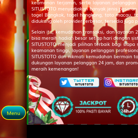
keamanan terjamin, serta layanan pelanggan
SITUSTOTO menyediakan banyak jenis pasaran to
togel Bangkok, togel hongkong, toto macau, t
didukung oleh provider terbesar, tersedia juga 
Selain itu, kemudahan transaksi, dan layan
bisa meraih hadiah besar setiap hari dengan si
SITUSTOTO menjadi pilihan terbaik bagi siapa
keamanan tinggi, layanan pelanggan profesiona
SITUSTOTO dan nikmati kemudahan bermain toge
dukungan layanan pelanggan 24 jam, dan promo 
meraih kemenangan!
Menu